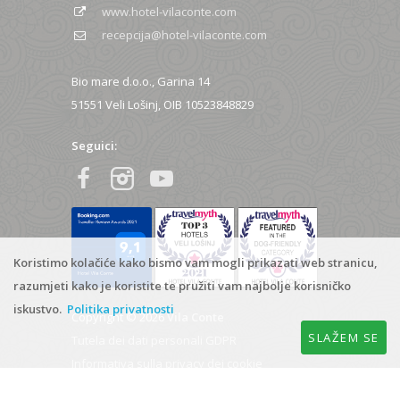
www.hotel-vilaconte.com
recepcija@hotel-vilaconte.com
Bio mare d.o.o., Garina 14
51551 Veli Lošinj, OIB 10523848829
Seguici:
Koristimo kolačiće kako bismo vam mogli prikazati web stranicu,
razumjeti kako je koristite te pružiti vam najbolje korisničko
iskustvo.
Politika privatnosti
Copyright © 2026
Vila Conte
SLAŽEM SE
Tutela dei dati personali GDPR
Informativa sulla privacy dei cookie