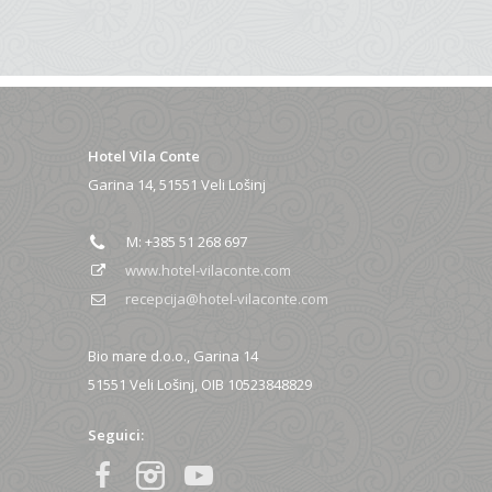
Hotel Vila Conte
Garina 14, 51551 Veli Lošinj
M: +385 51 268 697
www.hotel-vilaconte.com
recepcija@hotel-vilaconte.com
Bio mare d.o.o., Garina 14
51551 Veli Lošinj, OIB 10523848829
Seguici: